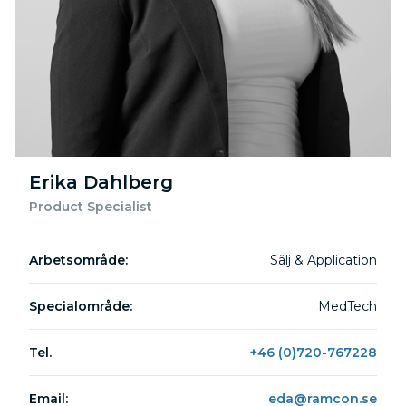
Erika Dahlberg
Product Specialist
Arbetsområde:
Sälj & Application
Specialområde:
MedTech
Tel.
+46 (0)720-767228
Email:
eda@ramcon.se