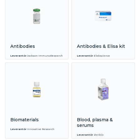
Antibodies
Antibodies & Elisa kit
Leverantör
Jackson ImmunoResearch
Leverantör
Elabscience
Biomaterials
Blood, plasma &
serums
Leverantör
Innovative Research
Leverantör
Zenbio