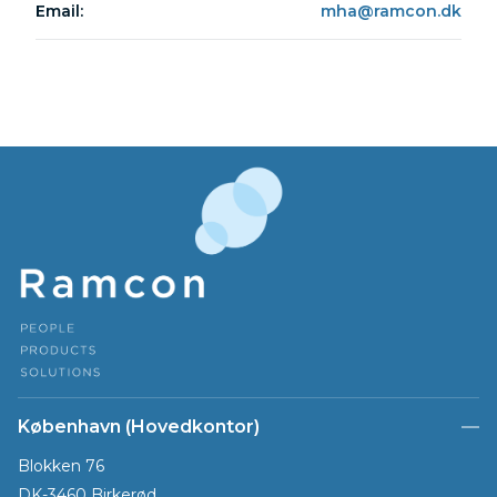
Email:
mha@ramcon.dk
København (Hovedkontor)
Blokken 76
DK-3460 Birkerød