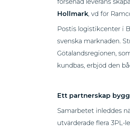
försenad leverans skap
Hollmark
, vd för Ramc
Postis logistikcenter i B
svenska marknaden. Str
Götalandsregionen, som
kundbas, erbjöd den bå
Ett partnerskap bygg
Samarbetet inleddes nä
utvärderade flera 3PL-l