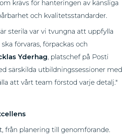
om krävs för hanteringen av känsliga
årbarhet och kvalitetsstandarder.
 sterila var vi tvungna att uppfylla
 ska förvaras, förpackas och
cklas Yderhag
, platschef på Posti
 med särskilda utbildningssessioner med
la att vårt team förstod varje detalj."
xcellens
 från planering till genomförande.